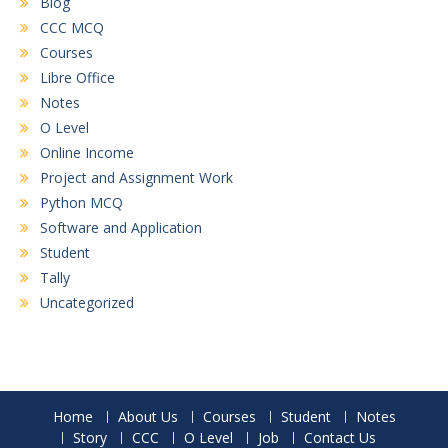
Blog
CCC MCQ
Courses
Libre Office
Notes
O Level
Online Income
Project and Assignment Work
Python MCQ
Software and Application
Student
Tally
Uncategorized
Home
About Us
Courses
Student
Notes
Story
CCC
O Level
Job
Contact Us