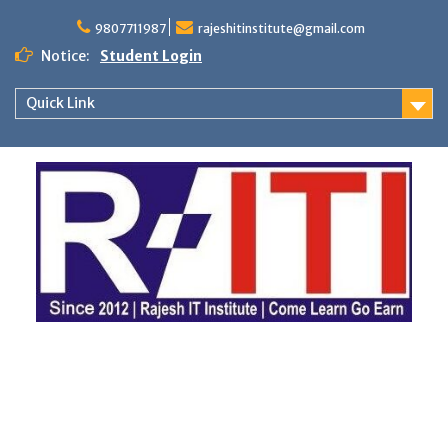
Skip
to
9807711987
rajeshitinstitute@gmail.com
content
Notice:
Student Login
Quick Link