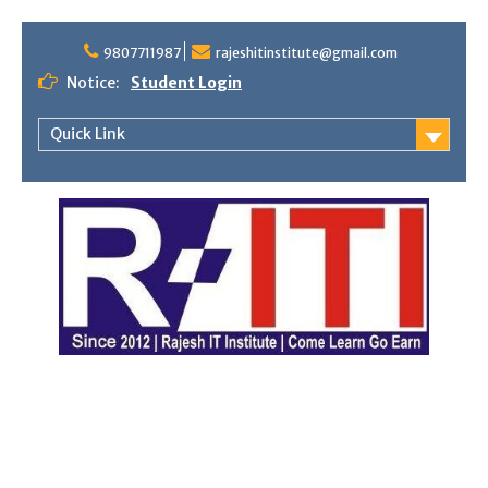
Skip
9807711987
rajeshitinstitute@gmail.com
to
content
Notice:
Student Login
Quick Link