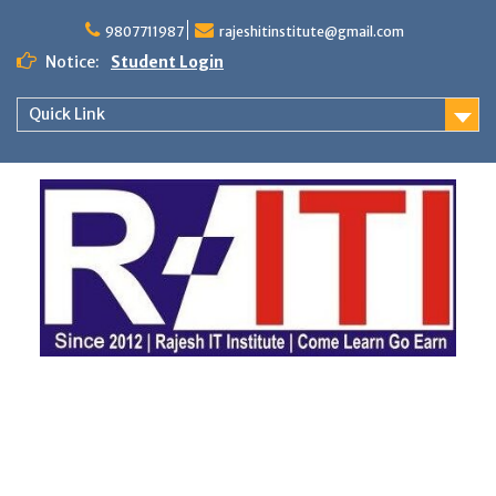
Skip
to
9807711987
rajeshitinstitute@gmail.com
content
Notice:
Student Login
Quick Link