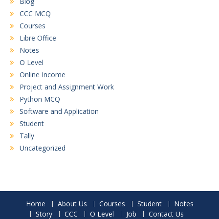
Blog
CCC MCQ
Courses
Libre Office
Notes
O Level
Online Income
Project and Assignment Work
Python MCQ
Software and Application
Student
Tally
Uncategorized
Home
About Us
Courses
Student
Notes
Story
CCC
O Level
Job
Contact Us