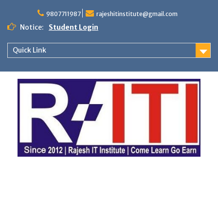
Skip
to
9807711987
rajeshitinstitute@gmail.com
content
Notice:
Student Login
Quick Link