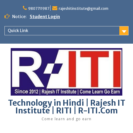
Skip
to
9807711987
rajeshitinstitute@gmail.com
content
Notice:
Student Login
Quick Link
Technology in Hindi | Rajesh IT
Institute | RITI | R-ITI.Com
Come learn and go earn