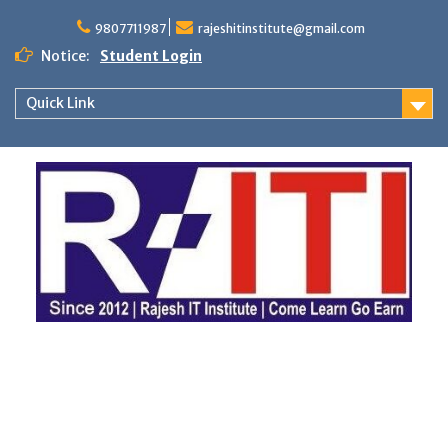
Skip
to
9807711987
rajeshitinstitute@gmail.com
content
Notice:
Student Login
Quick Link