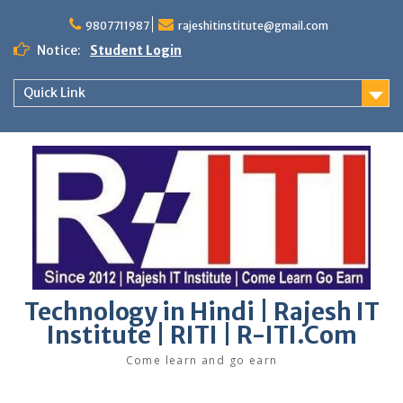
Skip
to
9807711987
rajeshitinstitute@gmail.com
content
Notice:
Student Login
Quick Link
Technology in Hindi | Rajesh IT
Institute | RITI | R-ITI.Com
Come learn and go earn