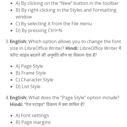
A) By clicking on the “New” button in the toolbar
B) By right-clicking in the Styles and Formatting
window
C) By selecting it from the File menu
D) By pressing Ctrl+N
English:
Which option allows you to change the font
size in LibreOffice Writer?
Hindi:
LibreOffice Writer में
फॉन्ट साइज बदलने की अनुमति कौन सा विकल्प देता है?
A) Page Style
B) Frame Style
C) Character Style
D) List Style
English:
What does the “Page Style” option include?
Hindi:
“पेज स्टाइल” विकल्प में क्या शामिल है?
A) Font settings
B) Page margins