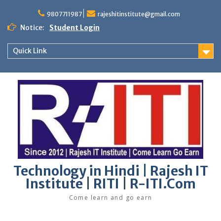
Skip
to
9807711987
rajeshitinstitute@gmail.com
content
Notice:
Student Login
Quick Link
Technology in Hindi | Rajesh IT
Institute | RITI | R-ITI.Com
Come learn and go earn