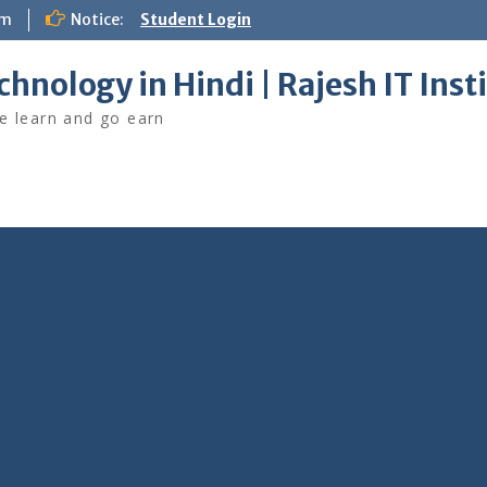
om
Notice:
Student Login
chnology in Hindi | Rajesh IT Inst
 learn and go earn