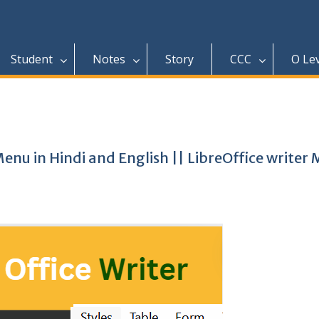
Student
Notes
Story
CCC
O Le
Menu in Hindi and English || LibreOffice writer