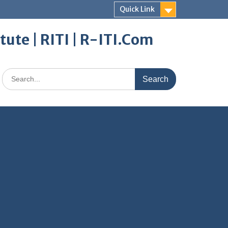
Quick Link
itute | RITI | R-ITI.Com
Search
for: