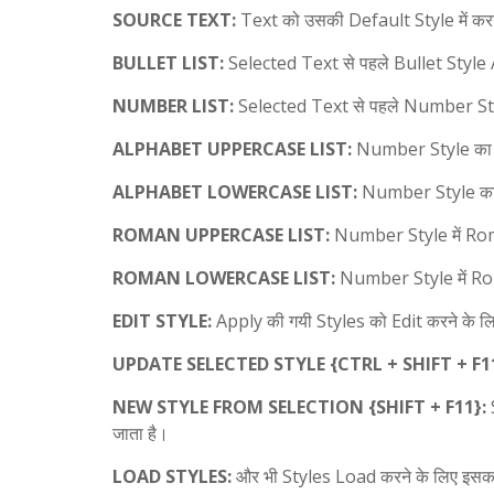
SOURCE TEXT:
Text को उसकी Default Style में करन
BULLET LIST:
Selected Text से पहले Bullet Style 
NUMBER LIST:
Selected Text से पहले Number Styl
ALPHABET UPPERCASE LIST:
Number Style का पह
ALPHABET LOWERCASE LIST:
Number Style का अ
ROMAN UPPERCASE LIST:
Number Style में Roma
ROMAN LOWERCASE LIST:
Number Style में Rom
EDIT STYLE:
Apply की गयी Styles को Edit करने के ल
UPDATE SELECTED STYLE {CTRL + SHIFT + F1
NEW STYLE FROM SELECTION {SHIFT + F11}:
S
जाता है।
LOAD STYLES:
और भी Styles Load करने के लिए इसका