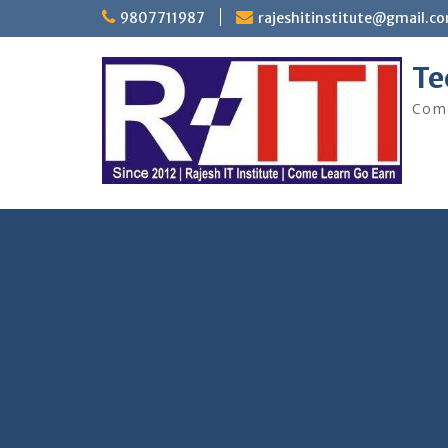
Skip
9807711987
rajeshitinstitute@gmail.c
to
content
Te
Come