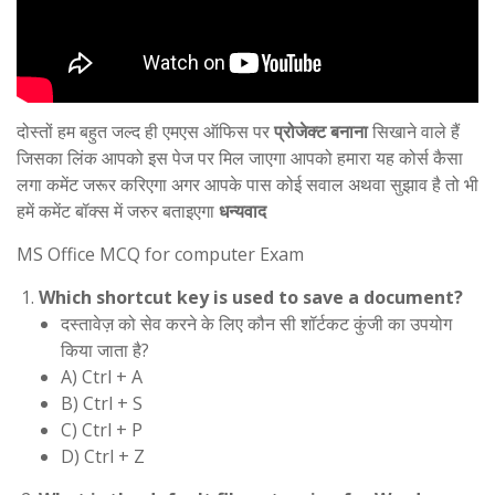
दोस्तों हम बहुत जल्द ही एमएस ऑफिस पर
प्रोजेक्ट बनाना
सिखाने वाले हैं
जिसका लिंक आपको इस पेज पर मिल जाएगा आपको हमारा यह कोर्स कैसा
लगा कमेंट जरूर करिएगा अगर आपके पास कोई सवाल अथवा सुझाव है तो भी
हमें कमेंट बॉक्स में जरुर बताइएगा
धन्यवाद
MS Office MCQ for computer Exam
Which shortcut key is used to save a document?
दस्तावेज़ को सेव करने के लिए कौन सी शॉर्टकट कुंजी का उपयोग
किया जाता है?
A) Ctrl + A
B) Ctrl + S
C) Ctrl + P
D) Ctrl + Z