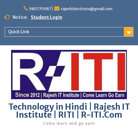
Skip
to
9807711987
rajeshitinstitute@gmail.com
content
Notice:
Student Login
Quick Link
Technology in Hindi | Rajesh IT
Institute | RITI | R-ITI.Com
Come learn and go earn