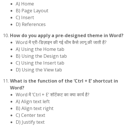
A) Home
B) Page Layout
C) Insert
D) References
How do you apply a pre-designed theme in Word?
Word में प्री-डिज़ाइन की गई थीम कैसे लागू की जाती है?
A) Using the Home tab
B) Using the Design tab
C) Using the Insert tab
D) Using the View tab
What is the function of the ‘Ctrl + E’ shortcut in
Word?
Word में ‘Ctrl + E’ शॉर्टकट का क्या कार्य है?
A) Align text left
B) Align text right
C) Center text
D) Justify text