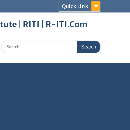
Quick Link
itute | RITI | R-ITI.Com
Search
for: