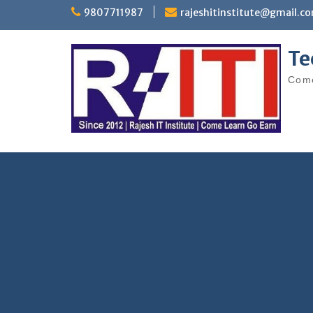
Skip
9807711987
rajeshitinstitute@gmail.c
to
content
Te
Come