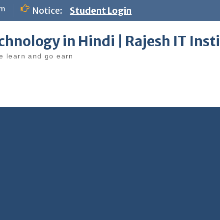
om
Notice:
Student Login
chnology in Hindi | Rajesh IT Inst
 learn and go earn