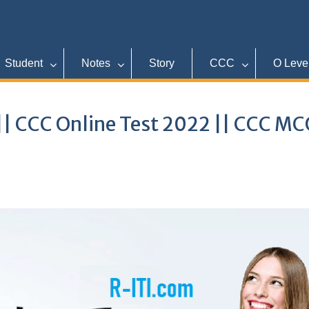
Student
Notes
Story
CCC
O Leve
|| CCC Online Test 2022 || CCC M