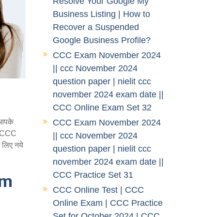
Resolve Your Google My
Business Listing | How to
Recover a Suspended
Google Business Profile?
CCC Exam November 2024
|| ccc November 2024
question paper | nielit ccc
november 2024 exam date ||
CCC Online Exam Set 32
CCC Exam November 2024
 आपके
ए CCC
|| ccc November 2024
 लिए नये
question paper | nielit ccc
november 2024 exam date ||
CCC Practice Set 31
am
CCC Online Test | CCC
Online Exam | CCC Practice
Set for October 2024 | CCC