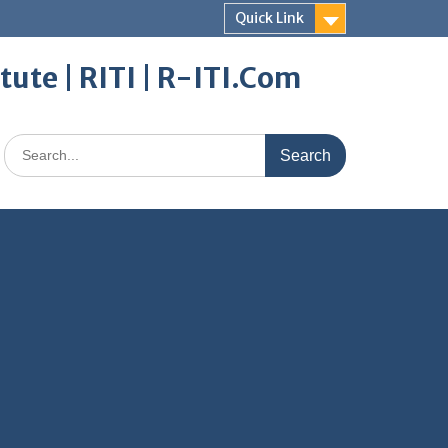
Quick Link
itute | RITI | R-ITI.Com
Search
for: