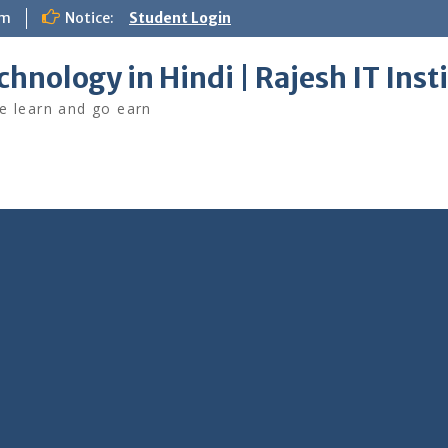
om
Notice:
Student Login
chnology in Hindi | Rajesh IT Inst
 learn and go earn