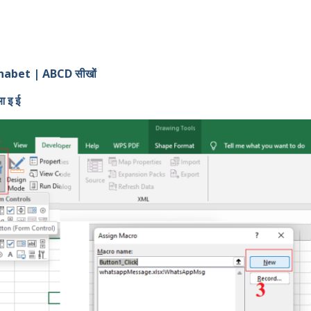
abet | ABCD सीखों
आ इ ई