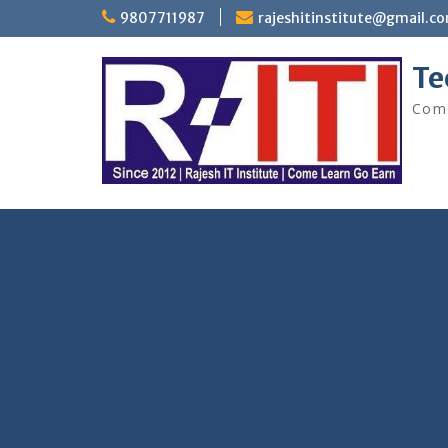
Skip
9807711987
rajeshitinstitute@gmail.c
to
content
Te
Come