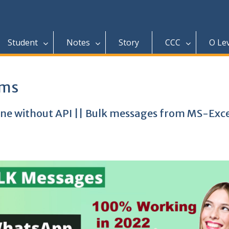
Student
Notes
Story
CCC
O Le
sms
ne without API || Bulk messages from MS-Exce