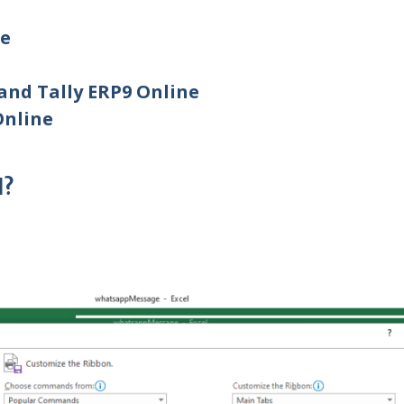
ne
and Tally ERP9 Online
Online
l?