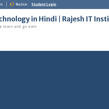
om
Notice:
Student Login
chnology in Hindi | Rajesh IT Inst
 learn and go earn