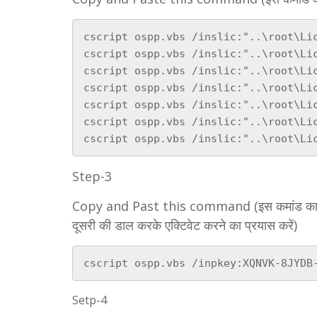
cscript ospp.vbs /inslic:"..\root\Lic
cscript ospp.vbs /inslic:"..\root\Lic
cscript ospp.vbs /inslic:"..\root\Lic
cscript ospp.vbs /inslic:"..\root\Lic
cscript ospp.vbs /inslic:"..\root\Lic
cscript ospp.vbs /inslic:"..\root\Lic
cscript ospp.vbs /inslic:"..\root\Li
Step-3
Copy and Past this command (इस कमांड का प्रयो
दूसरी की डाल करके एक्टिवेट करने का प्रयास करें)
cscript ospp.vbs /inpkey:XQNVK-8JYDB
Setp-4