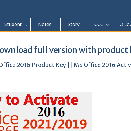
Student
Notes
Story
CCC
O Le
ownload full version with product
ffice 2016 Product Key || MS Office 2016 Acti