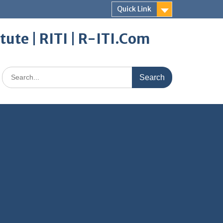
Quick Link
itute | RITI | R-ITI.Com
Search
for: