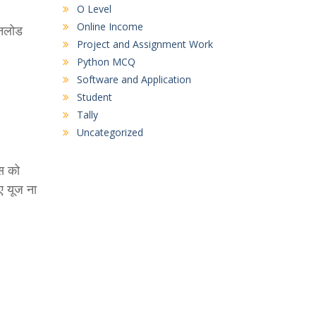
O Level
Online Income
उनलोड
Project and Assignment Work
Python MCQ
Software and Application
Student
Tally
Uncategorized
स को
ए यूज ना