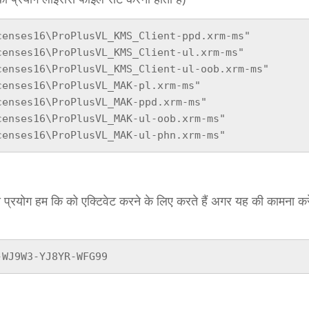
enses16\ProPlusVL_KMS_Client-ppd.xrm-ms"

enses16\ProPlusVL_KMS_Client-ul.xrm-ms"

enses16\ProPlusVL_KMS_Client-ul-oob.xrm-ms"

enses16\ProPlusVL_MAK-pl.xrm-ms"

enses16\ProPlusVL_MAK-ppd.xrm-ms"

enses16\ProPlusVL_MAK-ul-oob.xrm-ms"

censes16\ProPlusVL_MAK-ul-phn.xrm-ms"
ग हम कि को एक्टिवेट करने के लिए करते हैं अगर यह की कामना करे
-WJ9W3-YJ8YR-WFG99 