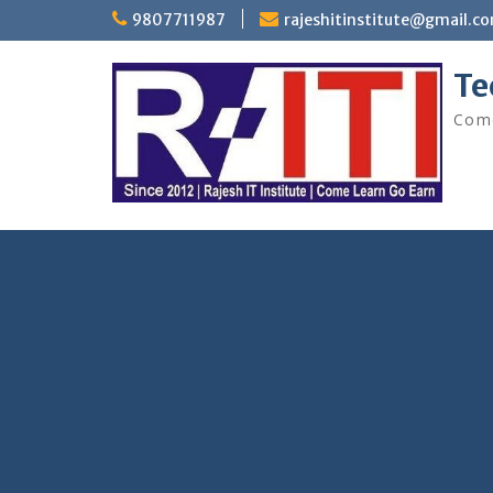
Skip
9807711987
rajeshitinstitute@gmail.c
to
content
Te
Come