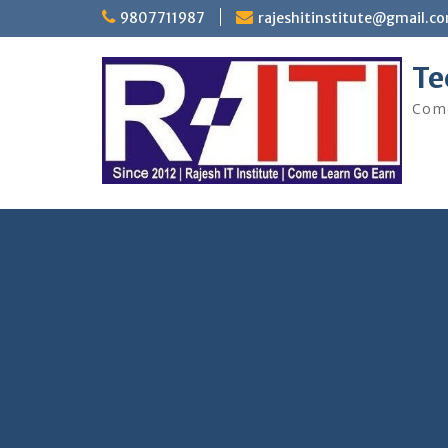
Skip
9807711987
rajeshitinstitute@gmail.c
to
content
Te
Come