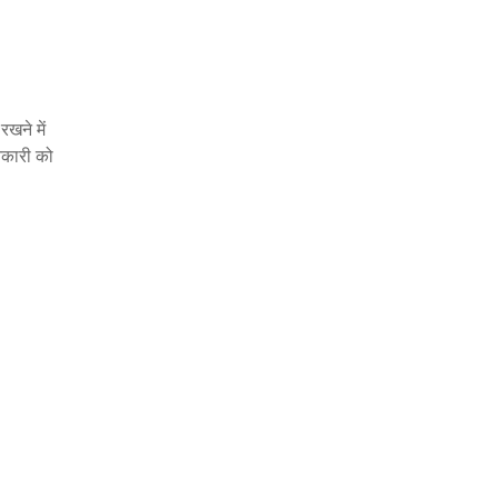
खने में
नकारी को