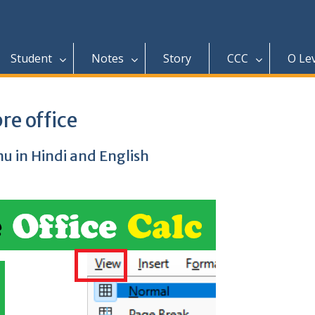
Student
Notes
Story
CCC
O Le
re office
nu in Hindi and English