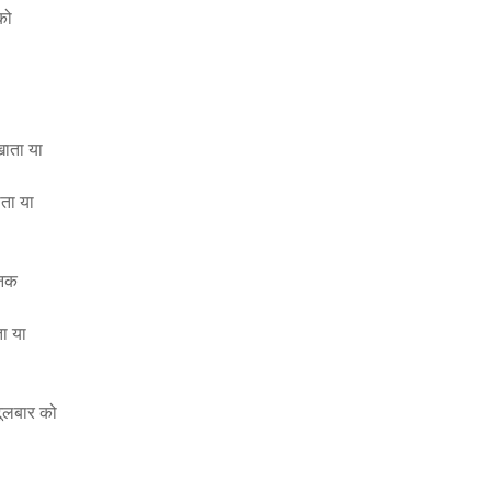
को
ाता या
ता या
ानक
ा या
ूलबार को