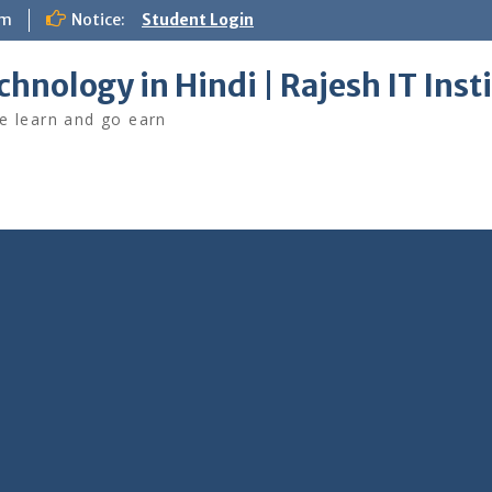
om
Notice:
Student Login
chnology in Hindi | Rajesh IT Inst
 learn and go earn