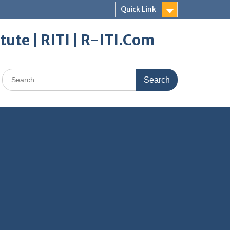
Quick Link
itute | RITI | R-ITI.Com
Search
for: