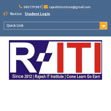
Skip
to
9807711987
rajeshitinstitute@gmail.com
content
Notice:
Student Login
Quick Link