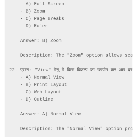
    - A) Full Screen

    - B) Zoom

    - C) Page Breaks

    - D) Ruler

    Answer: B) Zoom

    Description: The "Zoom" option allows scal
22. प्रश्न: "View" मेनू में किस विकल्प का उपयोग कर आप दस्तावेज़ 
    - A) Normal View

    - B) Print Layout

    - C) Web Layout

    - D) Outline

    Answer: A) Normal View

    Description: The "Normal View" option prov