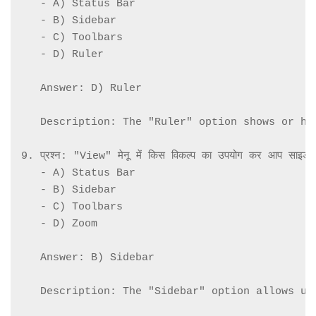
   - A) Status Bar

   - B) Sidebar

   - C) Toolbars

   - D) Ruler

   Answer: D) Ruler

   Description: The "Ruler" option shows or hi
9. प्रश्न: "View" मेनू में किस विकल्प का उपयोग कर आप साइडबार 
   - A) Status Bar

   - B) Sidebar

   - C) Toolbars

   - D) Zoom

   Answer: B) Sidebar

   Description: The "Sidebar" option allows us