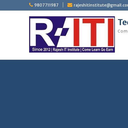
Skip
9807711987
rajeshitinstitute@gmail.c
to
content
Te
Come