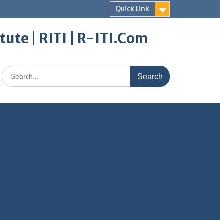
Quick Link
itute | RITI | R-ITI.Com
Search
for: