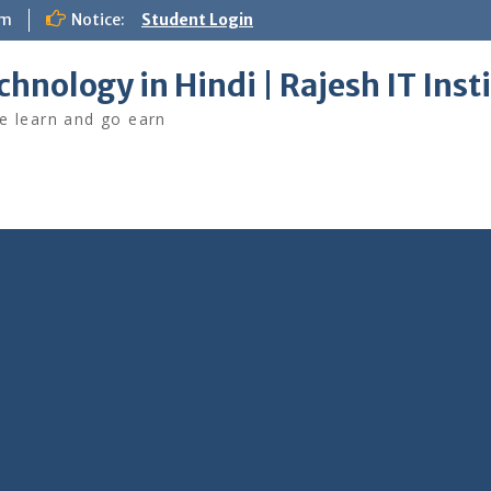
om
Notice:
Student Login
chnology in Hindi | Rajesh IT Inst
 learn and go earn