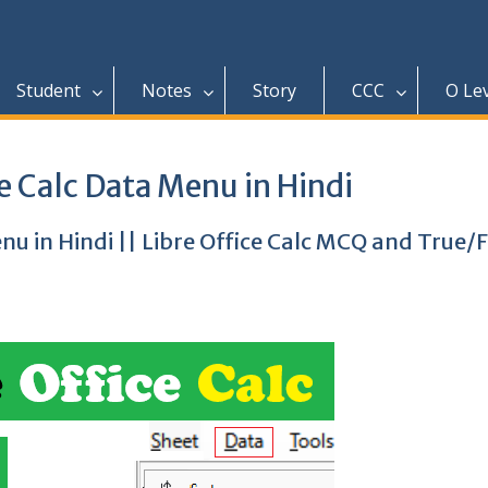
Student
Notes
Story
CCC
O Le
e Calc Data Menu in Hindi
nu in Hindi || Libre Office Calc MCQ and True/F