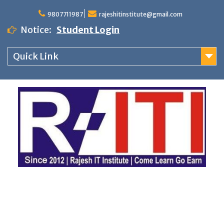
Skip
9807711987
rajeshitinstitute@gmail.com
to
Notice:
Student Login
content
Quick Link