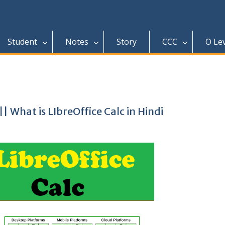
Student
Notes
Story
CCC
O Le
|| What is LIbreOffice Calc in Hindi