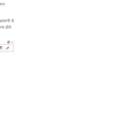
न्न
 आसानी से
्प होते