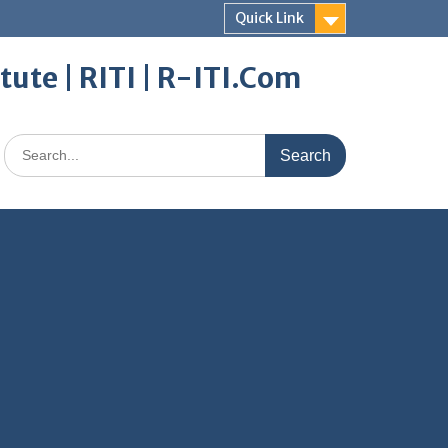
Quick Link
itute | RITI | R-ITI.Com
Search
for: