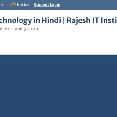
om
Notice:
Student Login
chnology in Hindi | Rajesh IT Inst
 learn and go earn