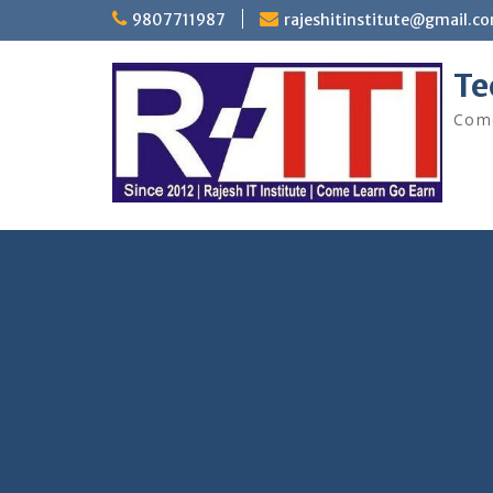
Skip
9807711987
rajeshitinstitute@gmail.c
to
content
Te
Come