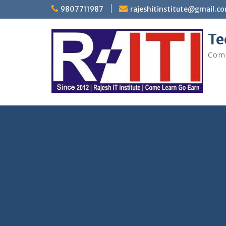
Skip
9807711987
rajeshitinstitute@gmail.c
to
content
Te
Come