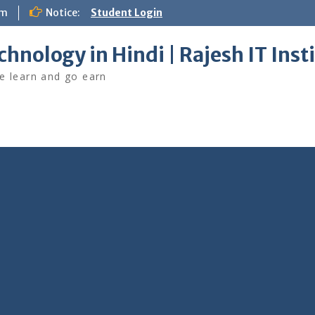
om
Notice:
Student Login
chnology in Hindi | Rajesh IT Inst
 learn and go earn