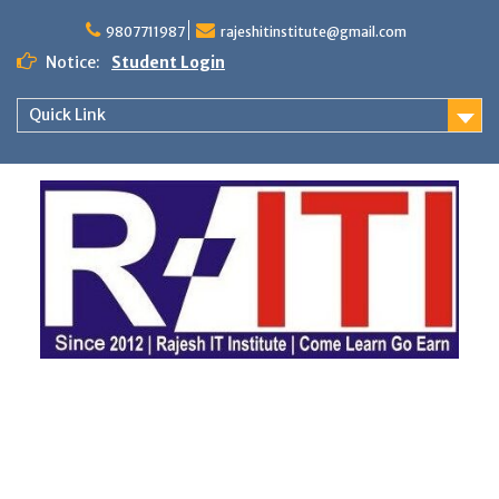
Skip
to
9807711987
rajeshitinstitute@gmail.com
content
Notice:
Student Login
Quick Link