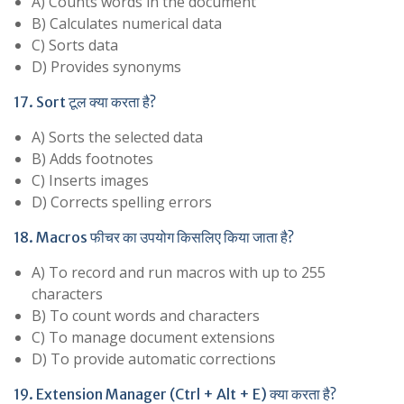
A) Counts words in the document
B) Calculates numerical data
C) Sorts data
D) Provides synonyms
17. Sort टूल क्या करता है?
A) Sorts the selected data
B) Adds footnotes
C) Inserts images
D) Corrects spelling errors
18. Macros फीचर का उपयोग किसलिए किया जाता है?
A) To record and run macros with up to 255
characters
B) To count words and characters
C) To manage document extensions
D) To provide automatic corrections
19. Extension Manager (Ctrl + Alt + E) क्या करता है?