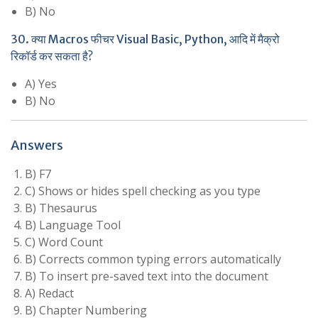
B) No
30. क्या Macros फीचर Visual Basic, Python, आदि में मैक्रो
रिकॉर्ड कर सकता है?
A) Yes
B) No
Answers
B) F7
C) Shows or hides spell checking as you type
B) Thesaurus
B) Language Tool
C) Word Count
B) Corrects common typing errors automatically
B) To insert pre-saved text into the document
A) Redact
B) Chapter Numbering