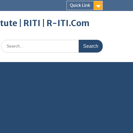
Quick Link
itute | RITI | R-ITI.Com
Search
for: