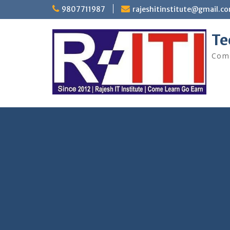
Skip
9807711987
rajeshitinstitute@gmail.c
to
content
Te
Come