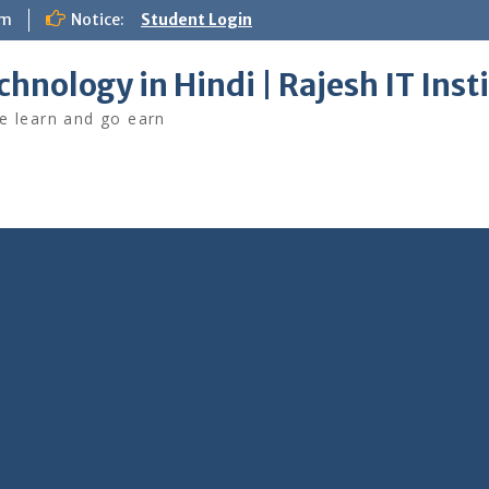
om
Notice:
Student Login
chnology in Hindi | Rajesh IT Inst
 learn and go earn