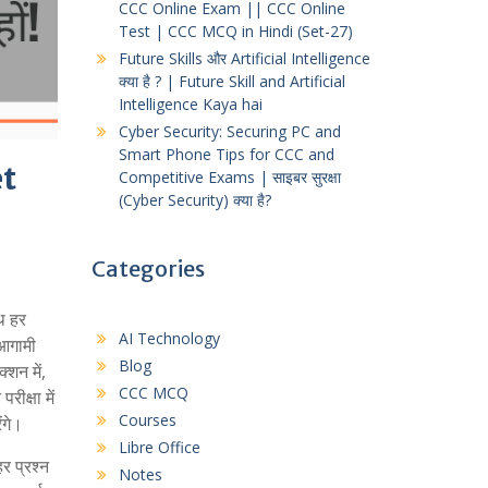
CCC Online Exam || CCC Online
Test | CCC MCQ in Hindi (Set-27)
Future Skills और Artificial Intelligence
क्या है ? | Future Skill and Artificial
Intelligence Kaya hai
Cyber Security: Securing PC and
Smart Phone Tips for CCC and
et
Competitive Exams | साइबर सुरक्षा
(Cyber Security) क्या है?
Categories
थ हर
AI Technology
 आगामी
Blog
्शन में,
CCC MCQ
रीक्षा में
Courses
ंगे।
Libre Office
र प्रश्न
Notes