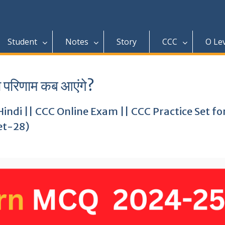
Student
Notes
Story
CCC
O Le
ा परिणाम कब आएंगे?
indi || CCC Online Exam || CCC Practice Set fo
et-28)